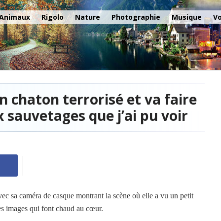
Aller au contenu principal
Animaux
Rigolo
Nature
Photographie
Musique
V
 chaton terrorisé et va faire
x sauvetages que j’ai pu voir
vec sa caméra de casque montrant la scène où elle a vu un petit
Des images qui font chaud au cœur.