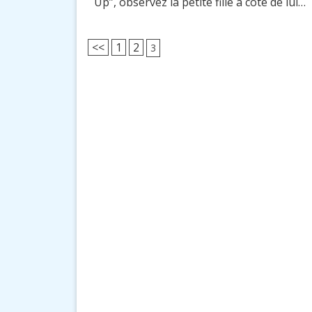
Up”, observez la petite fille à coté de lui…
<<
1
2
3