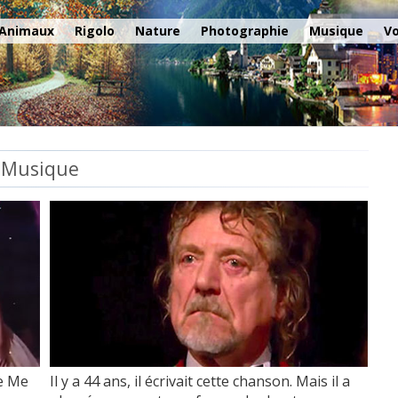
Aller au contenu principal
Animaux
Rigolo
Nature
Photographie
Musique
V
Musique
e Me
Il y a 44 ans, il écrivait cette chanson. Mais il a